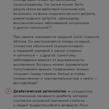
происхождение. Он также может быть
результатом воздействия токсинов или
возникать на фоне псориатического артрита,
ревматоидного артрита, саркоидоза,
воспалительных заболеваний кишечника
и других патологий
.
4,5
При увеите поражается средний слой глазного
яблока. Он располагается между склерой,
слизистой оболочкой (конъюнктивой)
и передней камерой с одной стороны
и сетчаткой — с другой. Симптомы
заболевания зависят от выраженности
воспаления. Болезнь может проявляться
помутнением зрения, появлениям темных
«мушек» перед глазами, болью в глазах,
покраснением и чувствительностью к свету —
фотофобией
.
4
3
Диабетическая ретинопатия —
сосудистое
осложнение сахарного диабета, которое
считается основной причиной слепоты
у людей трудоспособного возраста. Риск