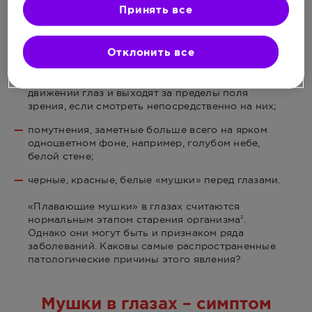
возникать жалобы на
:
1,2
Принять все
небольшие помутнения в поле зрения, которые
выглядят как прозрачные волокна, темные
Отклонить все
пятнышки или неровности;
пятна, точки в глазах, которые двигаются при
движении глаз и выходят за пределы поля
зрения, если смотреть непосредственно на них;
помутнения, заметные больше всего на ярком
одноцветном фоне, например, голубом небе,
белой стене;
черные, красные, белые «мушки» перед глазами.
«Плавающие мушки» в глазах считаются
нормальным этапом старения организма
.
2
Однако они могут быть и признаком ряда
заболеваний. Каковы самые распространенные
патологические причины этого явления?
Мушки в глазах – симптом