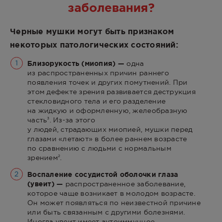
заболевания?
Черные мушки могут быть признаком
некоторых патологических состояний:
1
Близорукость (миопия) —
одна
из распространенных причин раннего
появления точек и других помутнений. При
этом дефекте зрения развивается деструкция
стекловидного тела и его разделение
на жидкую и оформленную, желеобразную
часть
. Из-за этого
3
у людей, страдающих миопией, мушки перед
глазами «летают» в более раннем возрасте
по сравнению с людьми с нормальным
зрением
.
2
2
Воспаление сосудистой оболочки глаза
(увеит) —
распространенное заболевание,
которое чаще возникает в молодом возрасте.
Он может появляться по неизвестной причине
или быть связанным с другими болезнями.
Иногда увеит имеет аутоиммунное