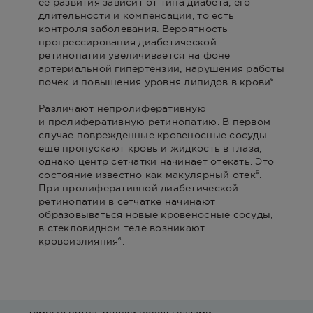
ее развития зависит от типа диабета, его
длительности и компенсации, то есть
контроля заболевания. Вероятность
прогрессирования диабетической
ретинопатии увеличивается на фоне
артериальной гипертензии, нарушения работы
почек и повышения уровня липидов в крови
.
6
Различают непролиферативную
и пролиферативную ретинопатию. В первом
случае поврежденные кровеносные сосуды
еще пропускают кровь и жидкость в глаза,
однако центр сетчатки начинает отекать. Это
состояние известно как макулярный отек
.
6
При пролиферативной диабетической
ретинопатии в сетчатке начинают
образовываться новые кровеносные сосуды,
в стекловидном теле возникают
кровоизлияния
.
6