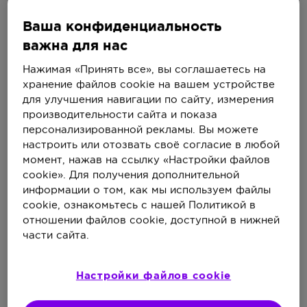
Ваша конфиденциальность
важна для нас
Стекловидное тело состоит большей частью из воды
и имеет постоянный объем. В его желеобразную
Нажимая «Принять все», вы соглашаетесь на
массу могут попадать посторонние вещества, которые
хранение файлов cookie на вашем устройстве
растворяются в воде и остаются в стекловидном теле
для улучшения навигации по сайту, измерения
навсегда
. При прохождении света через сетчатку
2
производительности сайта и показа
глаза помутнения отбрасывают тень. Именно она
персонализированной рекламы. Вы можете
и воспринимается как «мушки» перед глазами
.
2
настроить или отозвать своё согласие в любой
Мелкие «мушки» перед глазами периодически видит
момент, нажав на ссылку «Настройки файлов
большинство людей. С годами явление происходит
cookie». Для получения дополнительной
чаще из-за возрастного физиологического
информации о том, как мы используем файлы
разжижения стекловидного тела
.
2
cookie, ознакомьтесь с нашей Политикой в
отношении файлов cookie, доступной в нижней
части сайта.
Симптомы
«Мушки» перед глазами могут принимать
Настройки файлов cookie
различные формы. При их появлении могут