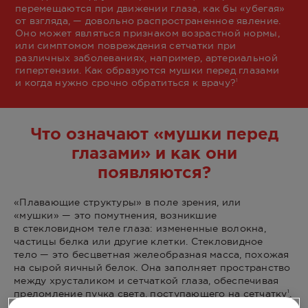
перемещаются при движении глаза, как бы «убегая»
от взгляда, — довольно распространенное явление.
Оно может являться признаком возрастной нормы,
или симптомом повреждения сетчатки при
различных заболеваниях, например, артериальной
гипертензии. Как образуются мушки перед глазами
и когда нужно срочно обратиться к врачу?
1
Что означают «мушки перед
глазами» и как они
появляются?
«Плавающие структуры» в поле зрения, или
«мушки» — это помутнения, возникшие
в стекловидном теле глаза: измененные волокна,
частицы белка или другие клетки. Стекловидное
тело — это бесцветная желеобразная масса, похожая
на сырой яичный белок. Она заполняет пространство
между хрусталиком и сетчаткой глаза, обеспечивая
преломление пучка света, поступающего на сетчатку
.
1