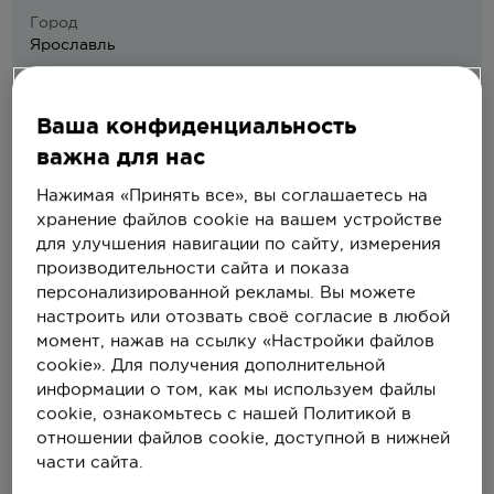
Город
Ярославль
Контактный теллефон ЛПУ для записи на
профильный приём
Ваша конфиденциальность
+7(4852)589311
важна для нас
Официальный сайт ЛПУ
яокб.рф
Нажимая «Принять все», вы соглашаетесь на
хранение файлов cookie на вашем устройстве
для улучшения навигации по сайту, измерения
производительности сайта и показа
персонализированной рекламы. Вы можете
настроить или отозвать своё согласие в любой
момент, нажав на ссылку «Настройки файлов
ООО "Медси-Пермь"
cookie». Для получения дополнительной
информации о том, как мы используем файлы
Город
cookie, ознакомьтесь с нашей Политикой в
Пермь
отношении файлов cookie, доступной в нижней
Контактный теллефон ЛПУ для записи на
части сайта.
профильный приём