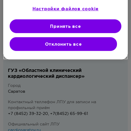
8(342)2181930
Настройки файлов cookie
Официальный сайт ЛПУ
perm.medsi.ru
Принять все
Отклонить все
ГУЗ «Областной клинический
кардиологический диспансер»
Город
Саратов
Контактный теллефон ЛПУ для записи на
профильный приём
+7 (8452) 39-32-20, +7(8452) 65-99-61
Официальный сайт ЛПУ
cardiosaratov.ru