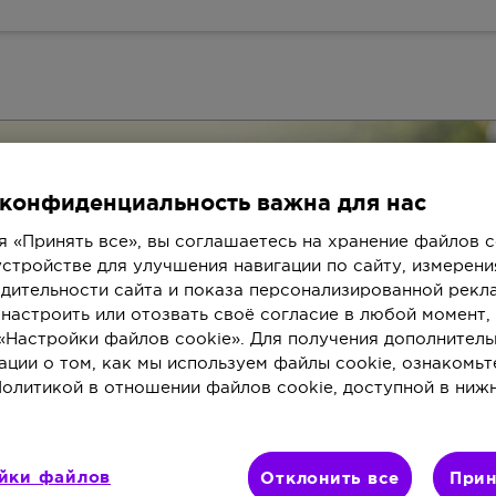
са массы тела
конфиденциальность важна для нас
 «Принять все», вы соглашаетесь на хранение файлов c
стройстве для улучшения навигации по сайту, измерени
дительности сайта и показа персонализированной рекл
настроить или отозвать своё согласие в любой момент,
«Настройки файлов cookie». Для получения дополнитель
ции о том, как мы используем файлы cookie, ознакомьт
олитикой в отношении файлов cookie, доступной в ниж
Бывают ли у вас жалобы на
йки файлов
Отклонить все
Прин
настроения?