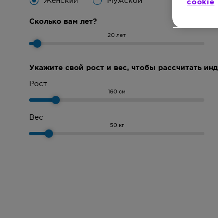
Женский
Мужской
cookie
Сколько вам лет?
20
лет
Укажите свой рост и вес, чтобы рассчитать ин
Рост
160
см
Вес
50
кг