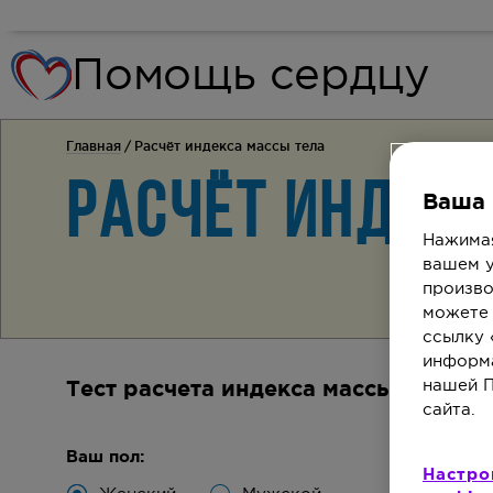
Помощь сердцу
Главная
Расчёт индекса массы тела
Расчёт индек
Ваша 
Нажимая
вашем у
произво
можете 
ссылку 
информа
нашей П
Тест расчета индекса массы тела
сайта.
Ваш пол:
Настро