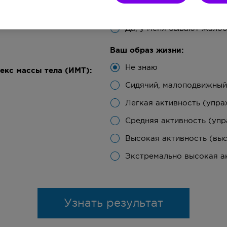
Нет, я не испытываю ник
Да, у меня бывают жалоб
Ваш образ жизни:
Не знаю
декс массы тела (ИМТ):
Сидячий, малоподвижный
Легкая активность (упра
Средняя активность (упр
Высокая активность (выс
Экстремально высокая а