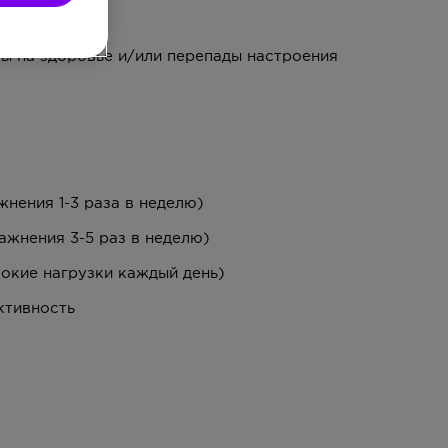
аких проблем
ы на здоровье и/или перепады настроения
жнения 1-3 раза в неделю)
ажнения 3-5 раз в неделю)
окие нагрузки каждый день)
ктивность