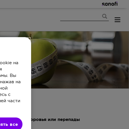
ookie на
я
амы. Вы
 нажав на
ной
есь с
ней части
 состояние здоровья или перепады
ять все